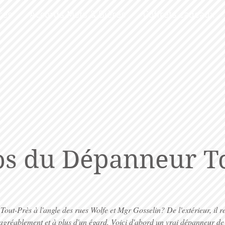
res
Accords Mets & Bières
Coffrets cadeaux
os du
Dépanneur To
ut-Près à l'angle des rues Wolfe et Mgr Gosselin? De l'extérieur, il r
 agréablement et à plus d'un égard. Voici d'abord un vrai dépanneur de 