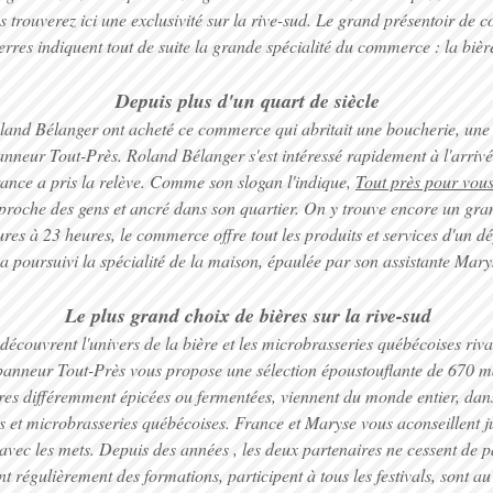
trouverez ici une exclusivité sur la rive-sud. Le grand présentoir de cof
rres indiquent tout de suite la grande spécialité du commerce : la bière
Depuis plus d'un quart de siècle
nd Bélanger ont acheté ce commerce qui abritait une boucherie, une c
panneur Tout-Près. Roland Bélanger s'est intéressé rapidement à l'arriv
France a pris la relève. Comme son slogan l'indique,
Tout près pour vous
 proche des gens et ancré dans son quartier. On y trouve encore un gr
ures à 23 heures, le commerce offre tout les produits et services d'un 
a poursuivi la spécialité de la maison, épaulée par son assistante Mar
Le plus grand choix de bières sur la rive-sud
découvrent l'univers de la bière et les microbrasseries québécoises riva
panneur Tout-Près vous propose une sélection époustouflante de 670 m
ires différemment épicées ou fermentées, viennent du monde entier, da
es et microbrasseries québécoises. France et Maryse vous aconseillent j
 avec les mets. Depuis des années , les deux partenaires ne cessent de 
nt régulièrement des formations, participent à tous les festivals, sont a