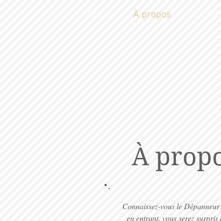
Accueil
À propos
Nos biè
À prop
Connaissez-vous le Dépanneur To
en entrant, vous serez surpris